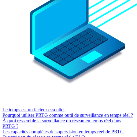
Le temps est un facteur essentiel
Pourquoi utiliser PRTG comme outil de surveillance en temps réel ?
À quoi ressemble la surveillance du réseau en temps réel dans
PRTG ?
Les capacités complètes de supervision en temps réel de PRTG