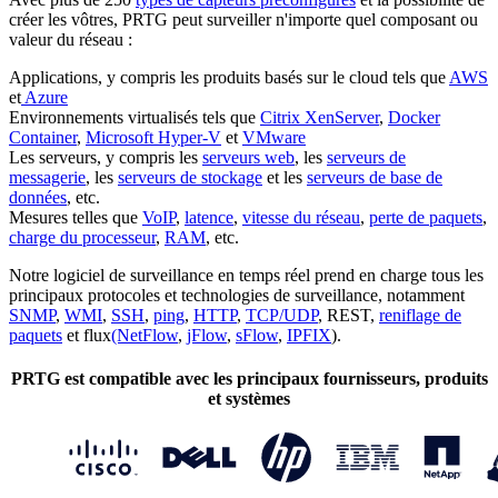
créer les vôtres, PRTG peut surveiller n'importe quel composant ou
valeur du réseau :
Applications, y compris les produits basés sur le cloud tels que
AWS
et
Azure
Environnements virtualisés tels que
Citrix XenServer
,
Docker
Container
,
Microsoft Hyper-V
et
VMware
Les serveurs, y compris les
serveurs web
, les
serveurs de
messagerie
, les
serveurs de stockage
et les
serveurs de base de
données
, etc.
Mesures telles que
VoIP
,
latence
,
vitesse du réseau
,
perte de paquets
,
charge du processeur
,
RAM
, etc.
Notre logiciel de surveillance en temps réel prend en charge tous les
principaux protocoles et technologies de surveillance, notamment
SNMP
,
WMI
,
SSH
,
ping
,
HTTP
,
TCP/UDP
, REST,
reniflage de
paquets
et flux
(NetFlow
,
jFlow
,
sFlow
,
IPFIX
).
PRTG est compatible avec les principaux fournisseurs, produits
et systèmes