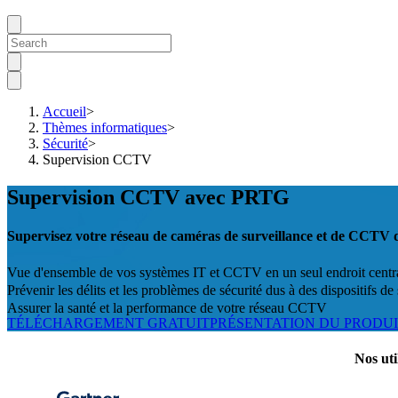
Accueil
>
Thèmes informatiques
>
Sécurité
>
Supervision CCTV
Supervision CCTV avec PRTG
Supervisez votre réseau de caméras de surveillance et de CCTV 
Vue d'ensemble de vos systèmes IT et CCTV en un seul endroit centr
Prévenir les délits et les problèmes de sécurité dus à des dispositifs de 
Assurer la santé et la performance de votre réseau CCTV
TÉLÉCHARGEMENT GRATUIT
PRÉSENTATION DU PRODU
Nos uti