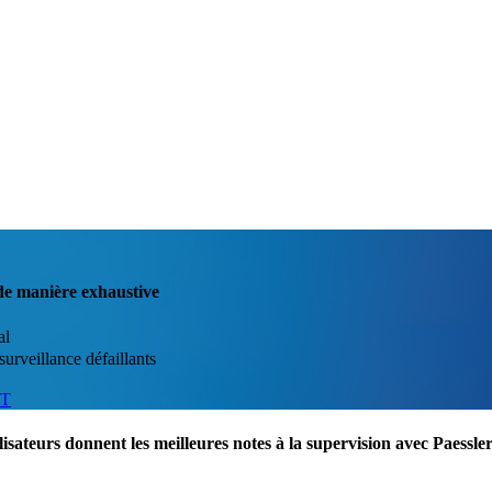
de manière exhaustive
al
surveillance défaillants
IT
lisateurs donnent les meilleures notes à la supervision avec Paess