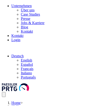
Unternehmen
Über uns
Case Studies
Presse
Jobs & Karriere
Blog
Kontakt
Kontakt
Login
Deutsch
English
Español
Français
Italiano
Português
Home
>