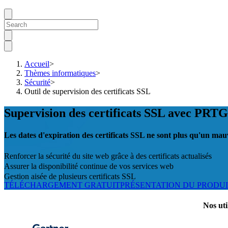
Accueil
>
Thèmes informatiques
>
Sécurité
>
Outil de supervision des certificats SSL
Supervision des certificats SSL avec PRTG
Les dates d'expiration des certificats SSL ne sont plus qu'un mau
Renforcer la sécurité du site web grâce à des certificats actualisés
Assurer la disponibilité continue de vos services web
Gestion aisée de plusieurs certificats SSL
TÉLÉCHARGEMENT GRATUIT
PRÉSENTATION DU PRODU
Nos uti