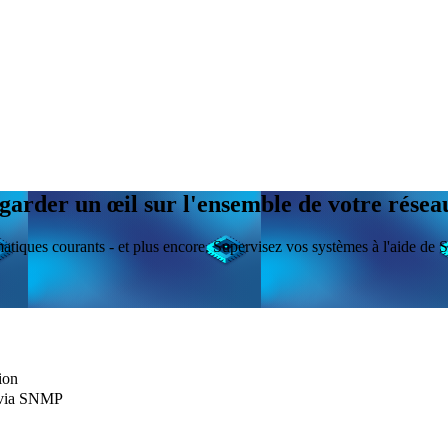
ur garder un œil sur l'ensemble de votre rés
ormatiques courants - et plus encore. Supervisez vos systèmes à l'ai
ion
D via SNMP