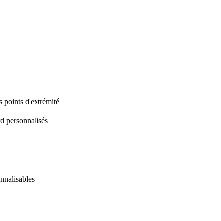
es points d'extrémité
rd personnalisés
onnalisables