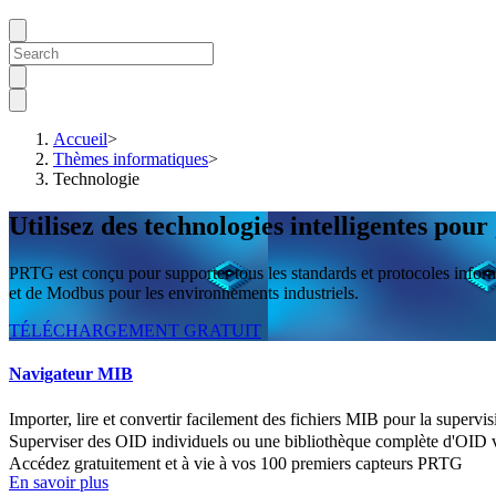
Accueil
>
Thèmes informatiques
>
Technologie
Utilisez des technologies intelligentes po
PRTG est conçu pour supporter tous les standards et protocoles inf
et de Modbus pour les environnements industriels.
TÉLÉCHARGEMENT GRATUIT
Navigateur MIB
Importer, lire et convertir facilement des fichiers MIB pour la supervis
Superviser des OID individuels ou une bibliothèque complète d'OI
Accédez gratuitement et à vie à vos 100 premiers capteurs PRTG
En savoir plus