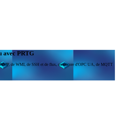
eau avec PRTG
de de SNMP, de WMI, de SSH et de flux, ou encore d'OPC UA, de MQTT