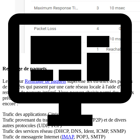
Reniflage de paquets
Le capteur
Reniflage de paquets
supervise les en-têtes des paquets
de données qui passent par une carte réseau locale à l'aide d'un
renifleur de paquets intégré. Vous pouvez choisir parmi des canaux
prédéfinis. Il peut afficher les éléments suivants et bien d'autres
encore :
Trafic des applications Citrix
Trafic provenant du transfert de fichiers (FTP/P2P) et de divers
autres protocoles (UDP, TCP)
Trafic des services réseau (DHCP, DNS, Ident, ICMP, SNMP)
Trafic de messagerie Internet (
IMAP
, POP3, SMTP)