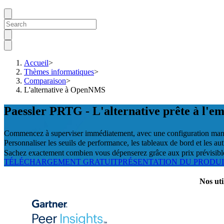
Accueil
>
Thèmes informatiques
>
Comparaison
>
L'alternative à OpenNMS
Paessler PRTG - L'alternative prête à l'
Commencez à superviser immédiatement, avec une configuration man
Personnaliser les seuils de performance, les tableaux de bord et les au
Sachez exactement combien vous dépenserez grâce aux prix prévisibl
TÉLÉCHARGEMENT GRATUIT
PRÉSENTATION DU PRODU
Nos uti