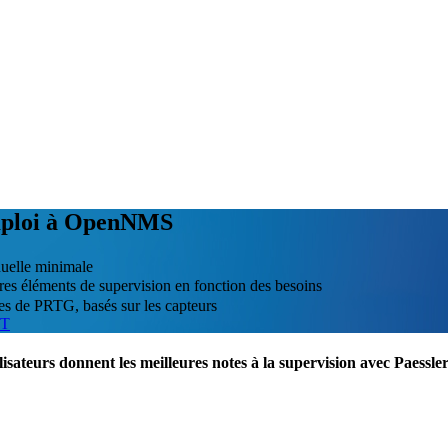
emploi à OpenNMS
uelle minimale
tres éléments de supervision en fonction des besoins
es de PRTG, basés sur les capteurs
IT
lisateurs donnent les meilleures notes à la supervision avec Paess