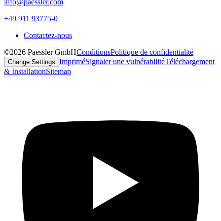
info@paessler.com
+49 911 93775-0
Contactez-nous
©2026 Paessler GmbH
Conditions
Politique de confidentialité
Imprimé
Signaler une vulnérabilité
Téléchargement
Change Settings
& Installation
Sitemap