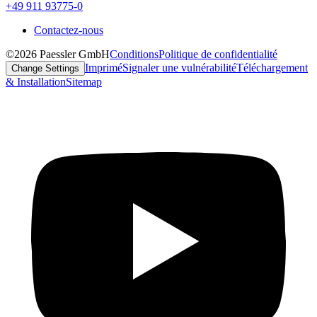
+49 911 93775-0
Contactez-nous
©2026 Paessler GmbH
Conditions
Politique de confidentialité
Imprimé
Signaler une vulnérabilité
Téléchargement
Change Settings
& Installation
Sitemap