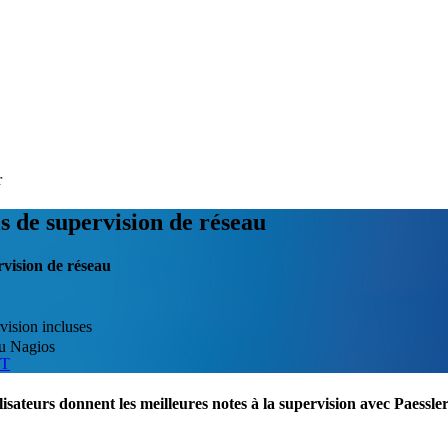
r
s de supervision de réseau
ervision de réseau
vision incluses
ou Nagios
IT
lisateurs donnent les meilleures notes à la supervision avec Paess