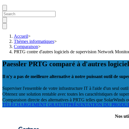
Accueil
>
Thèmes informatiques
>
Comparaison
>
PRTG contre d'autres logiciels de supervision Network Monito
Paessler PRTG comparé à d'autres logiciel
Il n'y a pas de meilleure alternative à notre puissant outil de sup
Superviser l'ensemble de votre infrastructure IT à l'aide d'un seul outil
Obtenez une solution rentable avec toutes les caractéristiques de super
Comparaison directe des alternatives à PRTG telles que SolarWinds 
TÉLÉCHARGEMENT GRATUIT
PRÉSENTATION DU PRODU
Nos uti