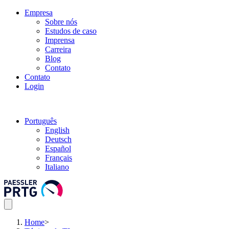
Empresa
Sobre nós
Estudos de caso
Imprensa
Carreira
Blog
Contato
Contato
Login
Português
English
Deutsch
Español
Français
Italiano
Home
>