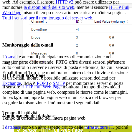
web. Ad esempio, il sensore
HTTP v2
può essere utilizzato per
monitorare
la disponibilità del sito web
, mentre il sensore
HTTP Full
Web Page
misura il tempo necessario per caricare un'intera pagina.
Tutti i sensori per il monitoraggio dei server web
.
Monitoraggio delle e-mail
L
'e-mail
è ancora il principale mezzo di comunicazione nella
maggior parte delle aziende. PRTG offre diversi sensori per tenere
sotto controllo i server e i servizi di posta elettronica, tra cui i sensori
Email Round Trip, che monitorano l'intero ciclo di invio e ricezione
HTTP Full Web Page
di un'e-mail. Inoltre, è possibile utilizzare sensori dedicati per
Exchange
, IMAP,
POP3
o
SMTP
per monitorare i server di posta.
Il sensore
HTTP Full Web Page
monitora il tempo di download
completo di una pagina web, comprese le risorse come le immagini.
In background, apre la pagina web in un'istanza del browser per
eseguire la misurazione. Può mostrare i seguenti dati:
Tempo di inattività
Monitoraggio dei database
Tempo di caricamento dell'intera pagina web
I
database
sono un altro aspetto critico delle
infrastrutture IT
, poiché