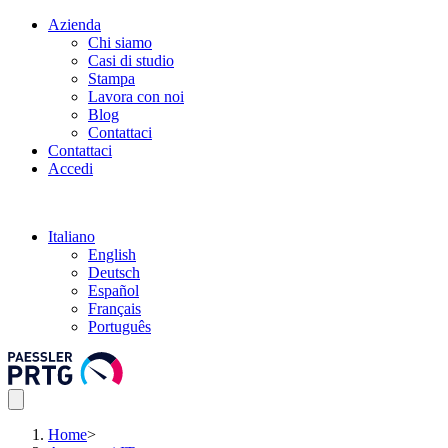
Azienda
Chi siamo
Casi di studio
Stampa
Lavora con noi
Blog
Contattaci
Contattaci
Accedi
Italiano
English
Deutsch
Español
Français
Português
Home
>