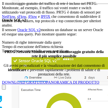
Il monitoraggio gratuito del traffico di rete è incluso nel PRTG.
Monitorate, ad esempio, il traffico sui vostri router e switch
utilizzando vari protocolli di flusso. PRTG è dotato di sensori per
NetFlow
,
sFlow
,
jFlow
e
IPFIX
che consentono di suddividere il
Oracle SQL v2
traffico in top talkers, top protocols e top connections per ulteriori
analisi.
Il sensore
Oracle SQL v2
monitora un database su un server Oracle
ed esegue una query. Può mostrare quanto segue:
Numero di righe interessate dalla query
Tempo di esecuzione dell'intera richiesta
Tempo di esecuzione della query specificata
PRTG Network Monitor rende il monitoraggio gratuito della
rete il più semplice possibile
Gli avvisi personalizzati e la visualizzazione dei dati consentono di
identificare
e prevenire rapidamente i problemi di salute e di
prestazioni della rete.
DOWNLOAD GRATUITO
PANORAMICA DI PRODOTTO