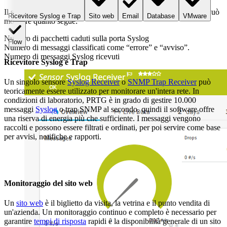
Il sensore
Syslog Receiver
riceve e analizza i messaggi Syslog. Può
Ricevitore Syslog e Trap
Sito web
Email
Database
VMware
mostrare quanto segue:
Numero di pacchetti caduti sulla porta Syslog
Flow
Numero di messaggi classificati come “errore” e “avviso”.
Numero di messaggi Syslog ricevuti
Ricevitore Syslog e Trap
Un singolo sensore
Syslog Receiver
o
SNMP Trap Receiver
può
teoricamente essere utilizzato per monitorare un'intera rete. In
condizioni di laboratorio, PRTG è in grado di gestire 10.000
messaggi
Syslog
o trap SNMP al secondo, quindi il software offre
una riserva di energia più che sufficiente. I messaggi vengono
raccolti e possono essere filtrati e ordinati, per poi servire come base
per avvisi, notifiche e rapporti.
Monitoraggio del sito web
Un
sito web
è il biglietto da visita, la vetrina e il punto vendita di
un'azienda. Un monitoraggio continuo e completo è necessario per
garantire
tempi di risposta
rapidi e la disponibilità generale di un sito