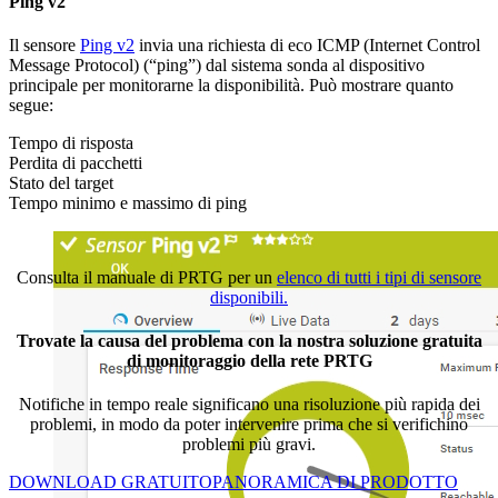
Ping v2
Il sensore
Ping v2
invia una richiesta di eco ICMP (Internet Control
Message Protocol) (“ping”) dal sistema sonda al dispositivo
principale per monitorarne la disponibilità. Può mostrare quanto
segue:
Tempo di risposta
Perdita di pacchetti
Stato del target
Tempo minimo e massimo di ping
Consulta il manuale di PRTG per un
elenco di tutti i tipi di sensore
disponibili.
Trovate la causa del problema con la nostra soluzione gratuita
di monitoraggio della rete PRTG
Notifiche in tempo reale significano una risoluzione più rapida dei
problemi, in modo da poter intervenire prima che si verifichino
problemi più gravi.
DOWNLOAD GRATUITO
PANORAMICA DI PRODOTTO