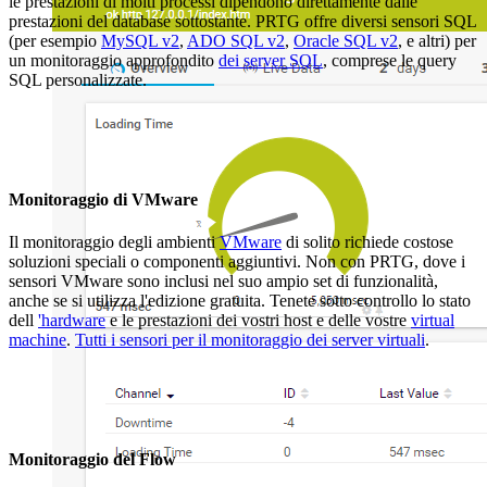
le prestazioni di molti processi dipendono direttamente dalle
prestazioni del database sottostante. PRTG offre diversi sensori SQL
(per esempio
MySQL v2
,
ADO SQL v2
,
Oracle SQL v2
, e altri) per
un monitoraggio approfondito
dei server SQL
, comprese le query
SQL personalizzate.
Monitoraggio di VMware
Il monitoraggio degli ambienti
VMware
di solito richiede costose
soluzioni speciali o componenti aggiuntivi. Non con PRTG, dove i
sensori VMware sono inclusi nel suo ampio set di funzionalità,
anche se si utilizza l'edizione gratuita. Tenete sotto controllo lo stato
dell
'hardware
e le prestazioni dei vostri host e delle vostre
virtual
machine
.
Tutti i sensori per il monitoraggio dei server virtuali
.
Monitoraggio del Flow