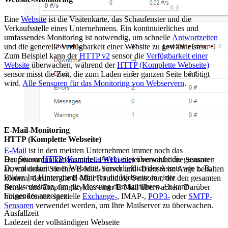
Eine
Website
ist die Visitenkarte, das Schaufenster und die
Verkaufsstelle eines Unternehmens. Ein kontinuierliches und
umfassendes Monitoring ist notwendig, um schnelle
Antwortzeiten
und die generelle Verfügbarkeit einer Website zu gewährleisten.
Zum Beispiel kann der
HTTP v2
sensor die
Verfügbarkeit einer
Website
überwachen, während der
HTTP (Komplette Webseite)
sensor misst die Zeit, die zum Laden einer ganzen Seite benötigt
wird.
Alle Sensoren für das Monitoring von Webservern
.
E-Mail-Monitoring
HTTP (Komplette Webseite)
E-Mail
ist in den meisten Unternehmen immer noch das
Der Sensor
HTTP (Komplette Webseite)
überwacht die gesamte
Hauptkommunikationsmittel. PRTG bietet verschiedene Sensoren
Downloadzeit einer Webseite, einschließlich der Assets wie z. B.
an, mit denen Sie Ihre E-Mail-Server und -Dienste im Auge behalten
Bilder. Im Hintergrund öffnet er die Webseite in einer
können, darunter die E-Mail Roundtrip-Sensoren, die den gesamten
Browserinstanz, um die Messung durchzuführen. Er kann
Sende- und Empfangszyklus einer E-Mail überwachen. Darüber
Folgendes anzeigen:
hinaus können spezielle
Exchange-
, IMAP-,
POP3-
oder
SMTP-
Sensoren
verwendet werden, um Ihre Mailserver zu überwachen.
Ausfallzeit
Ladezeit der vollständigen Webseite