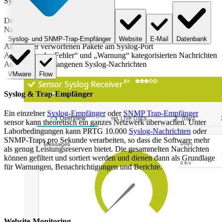
Syslog-Empfänger
Der Sensor
Syslog-Empfänger
empfängt und analysiert Syslog-
Nachrichten. Er kann Folgendes anzeigen:
Syslog- und SNMP-Trap-Empfänger
Website
E-Mail
Datenbank
Anzahl der verworfenen Pakete am Syslog-Port
Anzahl der als „Fehler“ und „Warnung“ kategorisierten Nachrichten
Anzahl der empfangenen Syslog-Nachrichten
VMware
Flow
Syslog & Trap-Empfänger
Ein einzelner
Syslog-Empfänger
oder
SNMP Trap-Empfänger
sensor kann theoretisch ein ganzes Netzwerk überwachen. Unter
Laborbedingungen kann PRTG 10.000
Syslog-Nachrichten
oder
SNMP-Traps pro Sekunde verarbeiten, so dass die Software mehr
als genug Leistungsreserven bietet. Die gesammelten Nachrichten
können gefiltert und sortiert werden und dienen dann als Grundlage
für Warnungen, Benachrichtigungen und Berichte.
Website-Monitoring