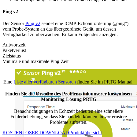
Ping v2
Der Sensor
Ping v2
sendet eine ICMP-Echoanforderung („ping“)
vom Probe-System an das übergeordnete Gerät, um dessen
Verfügbarkeit zu überwachen. Er kann Folgendes anzeigen:
Antwortzeit
Paketverlust
Zielstatus
Minimale und maximale Ping-Zeit
Eine
Liste aller verfügbaren Sensoren
finden Sie im PRTG Manual.
Finden Sie die Ursache des Problems mit unserer kostenlosen
Monitoring-Lösung PRTG
Benachrichtigungen in Echtzeit bedeuten eine schnellere
Fehlerbehebung, so dass Sie handeln können, bevor ernstere
Probleme auftreten.
KOSTENLOSER DOWNLOAD
Produktübersicht