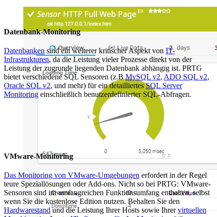
Datenbank-Monitoring
Datenbanken
sind ein weiterer kritischer Aspekt von
IT-
Infrastrukturen
, da die Leistung vieler Prozesse direkt von der
Leistung der zugrunde liegenden Datenbank abhängig ist. PRTG
bietet verschiedene SQL Sensoren (z.B
MySQL v2
,
ADO SQL v2
,
Oracle SQL v2
, und mehr) für ein detailliertes
SQL Server
Monitoring
einschließlich benutzerdefinierter SQL-Abfragen.
VMware-Monitoring
Das Monitoring von VMware-Umgebungen
erfordert in der Regel
teure Speziallösungen oder Add-ons. Nicht so bei PRTG: VMware-
Sensoren sind im umfangreichen Funktionsumfang enthalten, selbst
wenn Sie die kostenlose Edition nutzen. Behalten Sie den
Hardwarestand
und die Leistung Ihrer Hosts sowie Ihrer
virtuellen