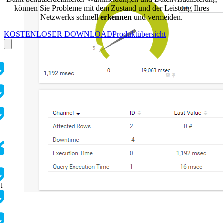
können Sie Probleme mit dem Zustand und der Leistung Ihres
Netzwerks schnell
erkennen
und vermeiden.
KOSTENLOSER DOWNLOAD
Produktübersicht
t