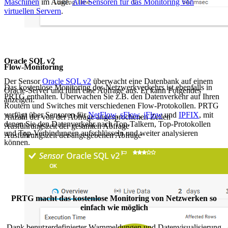
Maschinen
im Auge.
Alle Sensoren für das Monitoring von
virtuellen Servern
.
Oracle SQL v2
Flow-Monitoring
Der Sensor
Oracle SQL v2
überwacht eine Datenbank auf einem
Das kostenlose Monitoring des Netzwerkverkehrs ist ebenfalls in
Oracle-Server und führt eine Abfrage aus. Er kann Folgendes
PRTG enthalten. Überwachen Sie z.B. den Datenverkehr auf Ihren
anzeigen:
Routern und Switches mit verschiedenen Flow-Protokollen. PRTG
verfügt über Sensoren für
NetFlow
,
sFlow
,
jFlow
und
IPFIX
, mit
Anzahl der von der Abfrage angesprochenen Zeilen
denen Sie den Datenverkehr nach Top-Talkern, Top-Protokollen
Ausführungszeit der gesamten Abfrage
und Top-Verbindungen aufschlüsseln und weiter analysieren
Ausführungszeit der angegebenen Abfrage
können.
PRTG macht das kostenlose Monitoring von Netzwerken so
einfach wie möglich
Dank benutzerdefinierter Warnmeldungen und Datenvisualisierung