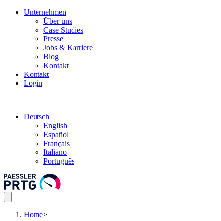
Unternehmen
Über uns
Case Studies
Presse
Jobs & Karriere
Blog
Kontakt
Kontakt
Login
Deutsch
English
Español
Français
Italiano
Português
Home
>