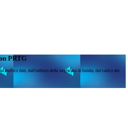
e con PRTG
 traffico dati, dall'utilizzo della larghezza di banda, dal carico dei