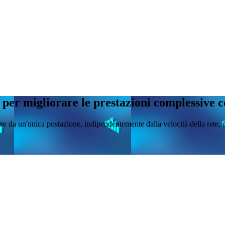
ia per migliorare le prestazioni complessiv
te da un'unica postazione, indipendentemente dalla velocità della rete, dal