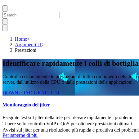
Home
>
Argomenti IT
>
Prestazioni
Identificare rapidamente i colli di bottigl
Controlla costantemente le prestazioni di tutti i componenti della tua re
server, dall'utilizzo della CPU o dalle prestazioni delle applicazioni.
DOWNLOAD GRATUITO
Monitoraggio del jitter
Eseguite test sul jitter della rete per rilevare rapidamente i problemi
Tenere sotto controllo VoIP e QoS per ottenere prestazioni ottimali
Avvisi sul jitter per una risoluzione più rapida e proattiva dei problemi
Per saperne di più