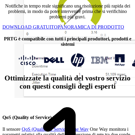
Notifiche in tempo reale significano una risoluzione più rapida dei
problemi, in modo da poter intervenire prima che si verifichino
problemi più gravi.
DOWNLOAD GRATUITO
PANORAMICA DI PRODOTTO
PRTG è compatibile con tutti i principali produttori, prodotti e
sistemi
Ottimizzate la qualità del vostro servizio
con questi consigli degli esperti
QoS (Quality of Service) One Way
Il sensore
QoS (Quality of Service) One Way
One Way monitora i
parametri relativi alla qualità della connessione di rete tra due sonde.