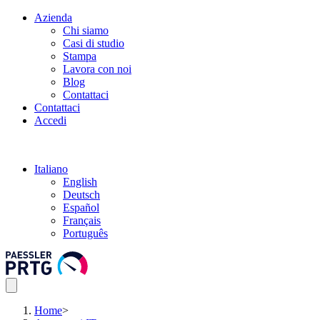
Azienda
Chi siamo
Casi di studio
Stampa
Lavora con noi
Blog
Contattaci
Contattaci
Accedi
Italiano
English
Deutsch
Español
Français
Português
Home
>