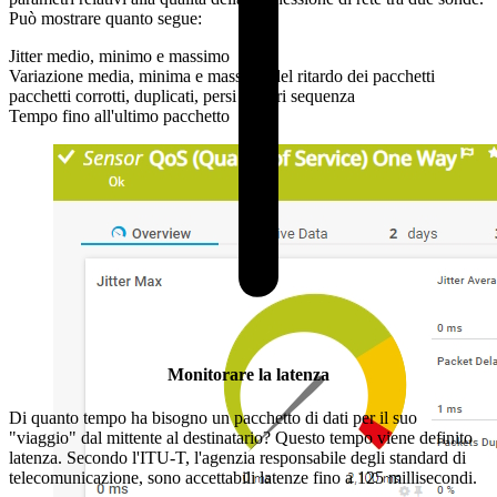
Può mostrare quanto segue:
Jitter medio, minimo e massimo
Variazione media, minima e massima del ritardo dei pacchetti
pacchetti corrotti, duplicati, persi e fuori sequenza
Tempo fino all'ultimo pacchetto
Monitorare la latenza
Di quanto tempo ha bisogno un pacchetto di dati per il suo
"viaggio" dal mittente al destinatario? Questo tempo viene definito
latenza. Secondo l'ITU-T, l'agenzia responsabile degli standard di
telecomunicazione, sono accettabili latenze fino a 125 millisecondi.