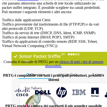
che passano attraverso una scheda di rete locale utilizzando un
packet sniffer integrato. È possibile scegliere tra canali predefiniti.
Può mostrare i seguenti elementi e altri ancora:
Traffico dalle applicazioni Citrix
Traffico proveniente dal trasferimento di file (FTP/P2P) e da vari
altri protocolli (UDP, TCP).
Traffico da servizi di rete (DHCP, DNS, Ident, ICMP, SNMP)
Traffico di posta Internet (IMAP, POP3, SMTP)
Traffico da applicazioni di controllo remoto (RDP, SSH, Telnet,
Virtual Network Computing (VNC))
Consulta il manuale di PRTG per un
elenco di tutti i tipi di sensore
disponibili.
PRTG è compatibile con tutti i principali produttori, prodotti e
sistemi
PRTG rende la cattura dei pacchetti il più semplice possibile