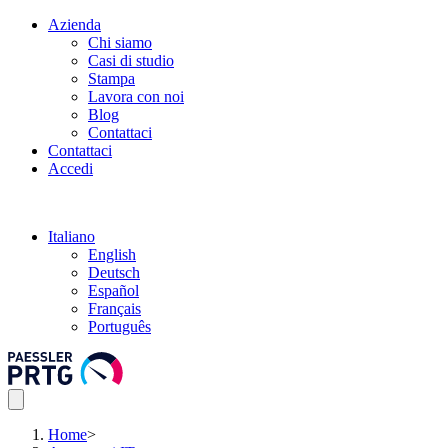
Azienda
Chi siamo
Casi di studio
Stampa
Lavora con noi
Blog
Contattaci
Contattaci
Accedi
Italiano
English
Deutsch
Español
Français
Português
Home
>