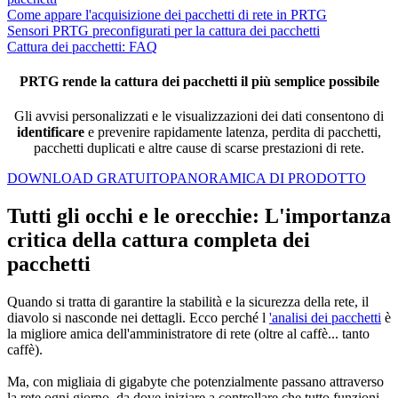
Come appare l'acquisizione dei pacchetti di rete in PRTG
Sensori PRTG preconfigurati per la cattura dei pacchetti
Cattura dei pacchetti: FAQ
PRTG rende la cattura dei pacchetti il più semplice possibile
Gli avvisi personalizzati e le visualizzazioni dei dati consentono di
identificare
e prevenire rapidamente latenza, perdita di pacchetti,
pacchetti duplicati e altre cause di scarse prestazioni di rete.
DOWNLOAD GRATUITO
PANORAMICA DI PRODOTTO
Tutti gli occhi e le orecchie: L'importanza
critica della cattura completa dei
pacchetti
Quando si tratta di garantire la stabilità e la sicurezza della rete, il
diavolo si nasconde nei dettagli. Ecco perché l
'analisi dei pacchetti
è
la migliore amica dell'amministratore di rete (oltre al caffè... tanto
caffè).
Ma, con migliaia di gigabyte che potenzialmente passano attraverso
la rete ogni giorno, da dove iniziare a controllare che tutto funzioni