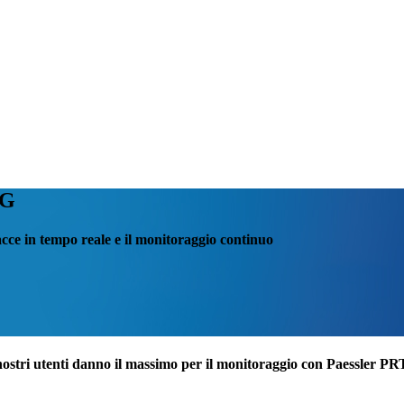
TG
acce in tempo reale e il monitoraggio continuo
nostri utenti danno il massimo per il monitoraggio con Paessler P