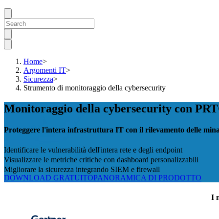
Home
>
Argomenti IT
>
Sicurezza
>
Strumento di monitoraggio della cybersecurity
Monitoraggio della cybersecurity con PR
Proteggere l'intera infrastruttura IT con il rilevamento delle min
Identificare le vulnerabilità dell'intera rete e degli endpoint
Visualizzare le metriche critiche con dashboard personalizzabili
Migliorare la sicurezza integrando SIEM e firewall
DOWNLOAD GRATUITO
PANORAMICA DI PRODOTTO
I 