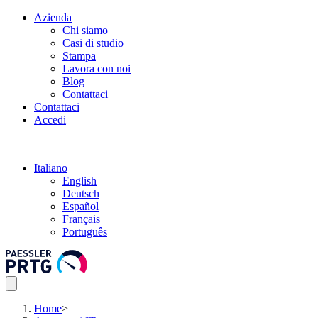
Azienda
Chi siamo
Casi di studio
Stampa
Lavora con noi
Blog
Contattaci
Contattaci
Accedi
Italiano
English
Deutsch
Español
Français
Português
Home
>