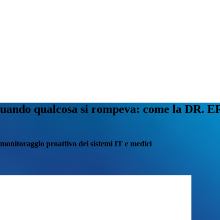
o quando qualcosa si rompeva: come la DR.
 monitoraggio proattivo dei sistemi IT e medici