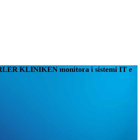
 ERLER KLINIKEN monitora i sistemi IT e