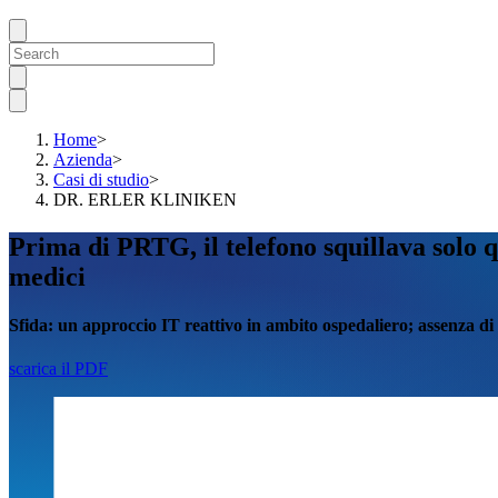
Home
>
Azienda
>
Casi di studio
>
DR. ERLER KLINIKEN
Prima di PRTG, il telefono squillava sol
medici
Sfida:
un approccio IT reattivo in ambito ospedaliero; assenza di
scarica il PDF