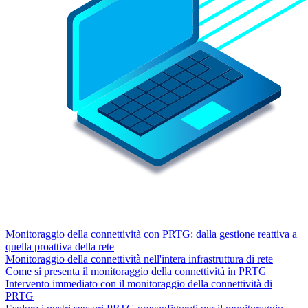
Monitoraggio della connettività con PRTG: dalla gestione reattiva a
quella proattiva della rete
Monitoraggio della connettività nell'intera infrastruttura di rete
Come si presenta il monitoraggio della connettività in PRTG
Intervento immediato con il monitoraggio della connettività di
PRTG