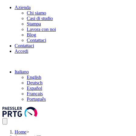
Azienda
Chi siamo
Casi di studio
Stampa
Lavora con noi
Blog
Contattaci
Contattaci
Accedi
Italiano
English
Deutsch
Español
Français
Português
Home
>