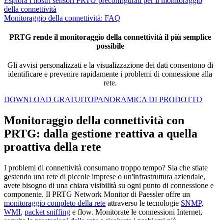
Esplora i nostri sensori PRTG preconfigurati per il monitoraggio
della connettività
Monitoraggio della connettività: FAQ
PRTG rende il monitoraggio della connettività il più semplice
possibile
Gli avvisi personalizzati e la visualizzazione dei dati consentono di
identificare e prevenire rapidamente i problemi di connessione alla
rete.
DOWNLOAD GRATUITO
PANORAMICA DI PRODOTTO
Monitoraggio della connettività con
PRTG: dalla gestione reattiva a quella
proattiva della rete
I problemi di connettività consumano troppo tempo? Sia che stiate
gestendo una rete di piccole imprese o un'infrastruttura aziendale,
avete bisogno di una chiara visibilità su ogni punto di connessione e
componente. Il PRTG Network Monitor di Paessler offre un
monitoraggio completo della rete
attraverso le tecnologie
SNMP
,
WMI
,
packet sniffing
e flow. Monitorate le connessioni Internet,