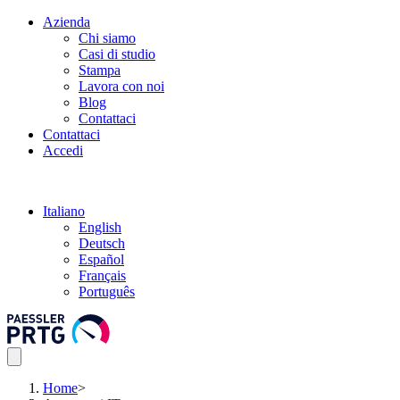
Azienda
Chi siamo
Casi di studio
Stampa
Lavora con noi
Blog
Contattaci
Contattaci
Accedi
Italiano
English
Deutsch
Español
Français
Português
Home
>