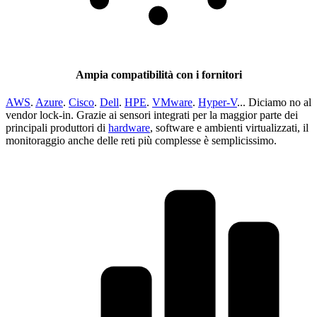
Ampia compatibilità con i fornitori
AWS
.
Azure
.
Cisco
.
Dell
.
HPE
.
VMware
.
Hyper-V
... Diciamo no al
vendor lock-in. Grazie ai sensori integrati per la maggior parte dei
principali produttori di
hardware
, software e ambienti virtualizzati, il
monitoraggio anche delle reti più complesse è semplicissimo.