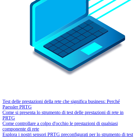
Test delle prestazioni della rete che significa business: Perché
Paessler PRTG
Come si presenta lo strumento di test delle prestazioni di rete in
PRTG
Come controllare a colpo d'occhio le prestazioni di qualsiasi
componente di rete
Esplora i nostri sensori PRTG preconfigurati per lo strumento di test