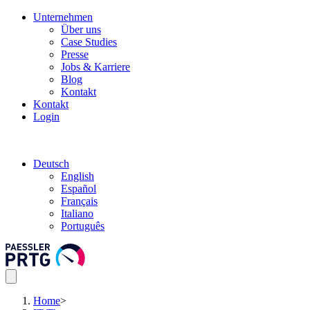
Unternehmen
Über uns
Case Studies
Presse
Jobs & Karriere
Blog
Kontakt
Kontakt
Login
Deutsch
English
Español
Français
Italiano
Português
Home
>