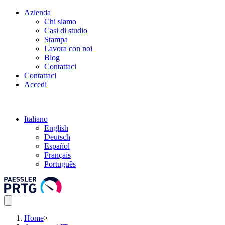
Azienda
Chi siamo
Casi di studio
Stampa
Lavora con noi
Blog
Contattaci
Contattaci
Accedi
Italiano
English
Deutsch
Español
Français
Português
Home
>