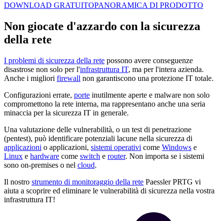
DOWNLOAD GRATUITO
PANORAMICA DI PRODOTTO
Non giocate d'azzardo con la sicurezza
della rete
I problemi di sicurezza della rete
possono avere conseguenze
disastrose non solo per l'
infrastruttura IT
, ma per l'intera azienda.
Anche i migliori
firewall
non garantiscono una protezione IT totale.
Configurazioni errate,
porte
inutilmente aperte e malware non solo
compromettono la rete interna, ma rappresentano anche una seria
minaccia per la sicurezza IT in generale.
Una valutazione delle vulnerabilità, o un test di penetrazione
(pentest), può identificare potenziali lacune nella sicurezza di
applicazioni
o applicazioni,
sistemi operativi
come
Windows
e
Linux
e
hardware
come
switch
e
router
. Non importa se i sistemi
sono on-premises o nel
cloud
.
Il nostro
strumento di monitoraggio della rete
Paessler PRTG vi
aiuta a scoprire ed eliminare le vulnerabilità di sicurezza nella vostra
infrastruttura IT!