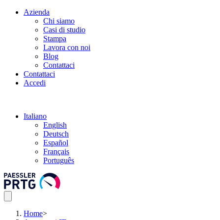
Azienda
Chi siamo
Casi di studio
Stampa
Lavora con noi
Blog
Contattaci
Contattaci
Accedi
Italiano
English
Deutsch
Español
Français
Português
Home
>