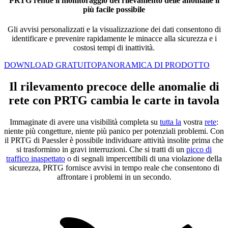
PRTG rende il monitoraggio del rilevamento delle anomalie il
più facile possibile
Gli avvisi personalizzati e la visualizzazione dei dati consentono di
identificare e prevenire rapidamente le minacce alla sicurezza e i
costosi tempi di inattività.
DOWNLOAD GRATUITO
PANORAMICA DI PRODOTTO
Il rilevamento precoce delle anomalie di
rete con PRTG cambia le carte in tavola
Immaginate di avere una visibilità completa su
tutta la
vostra
rete
:
niente più congetture, niente più panico per potenziali problemi. Con
il PRTG di Paessler è possibile individuare attività insolite prima che
si trasformino in gravi interruzioni. Che si tratti di un
picco di
traffico inaspettato
o di segnali impercettibili di una violazione della
sicurezza, PRTG fornisce avvisi in tempo reale che consentono di
affrontare i problemi in un secondo.