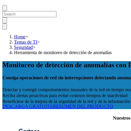
Home
>
Temas de TI
>
Seguridad
>
Herramienta de monitoreo de detección de anomalías
Monitoreo de detección de anomalías con
Consiga operaciones de red sin interrupciones detectando anoma
Detectar y corregir comportamientos inusuales de la red en tiempo rea
Reciba alertas proactivas para evitar costosos tiempos de inactividad
Benefíciese de la mejora de la seguridad de la red y de la información
DESCARGA GRATUITA
RESUMEN DEL PRODUCTO
Nuestros 