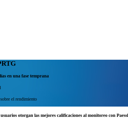
 PRTG
lías en una fase temprana
l
 sobre el rendimiento
usuarios otorgan las mejores calificaciones al monitoreo con Pae