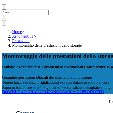
Home
>
Argomenti IT
>
Prestazioni
>
Monitoraggio delle prestazioni dello storage
Monitoraggio delle prestazioni dello stor
Individuare facilmente i problemi di prestazioni e ottimizzare la p
Garantire prestazioni ottimali dei sistemi di archiviazione
Tenere traccia di dischi rigidi, cloud storage, database e altro ancora
Panoramica 24 ore su 24, 7 giorni su 7 e statistiche dettagliate a lung
DOWNLOAD GRATUITO
PANORAMICA DI PRODOTTO
I 