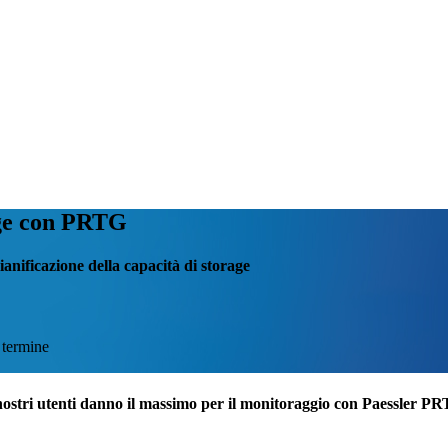
age con PRTG
ianificazione della capacità di storage
o termine
nostri utenti danno il massimo per il monitoraggio con Paessler P