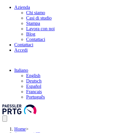
Azienda
Chi siamo
Casi di studio
Stampa
Lavora con noi
Blog
Contattaci
Contattaci
Accedi
Italiano
English
Deutsch
Español
Français
Português
Home
>