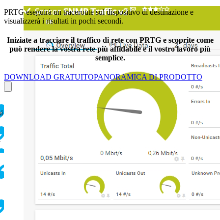
PRTG eseguirà un traceroute sul dispositivo di destinazione e
visualizzerà i risultati in pochi secondi.
Iniziate a tracciare il traffico di rete con PRTG e scoprite come
può rendere la vostra rete più affidabile e il vostro lavoro più
semplice.
DOWNLOAD GRATUITO
PANORAMICA DI PRODOTTO
ai
i