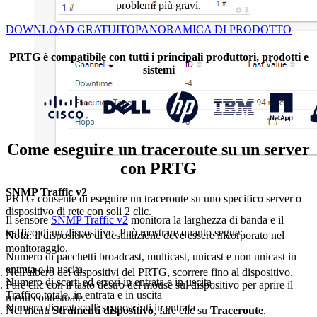
problemi più gravi.
DOWNLOAD GRATUITO
PANORAMICA DI PRODOTTO
PRTG è compatibile con tutti i principali produttori, prodotti e
sistemi
Come eseguire un traceroute su un server
con PRTG
SNMP Traffic v2
PRTG consente di eseguire un traceroute su uno specifico server o
dispositivo di rete con soli 2 clic.
Il sensore
SNMP Traffic v2
monitora la larghezza di banda e il
traffico di un dispositivo. Può mostrare quanto segue:
Nota
: il dispositivo di destinazione deve essere incorporato nel
monitoraggio.
Numero di pacchetti broadcast, multicast, unicast e non unicast in
entrata e in uscita.
Nell'albero dei dispositivi del PRTG, scorrere fino al dispositivo.
Numero di scarti ed errori in entrata e in uscita
Fare clic con il tasto destro del mouse sul dispositivo per aprire il
Traffico totale, in entrata e in uscita
menu contestuale.
Numero di protocolli sconosciuti in entrata
Nel menu
Strumenti dispositivo
, fare clic su
Traceroute
.