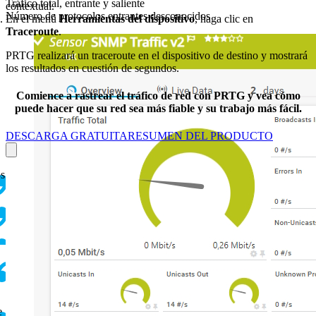
Tráfico total, entrante y saliente
contextual.
Número de protocolos entrantes desconocidos
En el menú
Herramientas del dispositivo
, haga clic en
Traceroute
.
PRTG realizará un traceroute en el dispositivo de destino y mostrará
los resultados en cuestión de segundos.
Comience a rastrear el tráfico de red con PRTG y vea cómo
puede hacer que su red sea más fiable y su trabajo más fácil.
DESCARGA GRATUITA
RESUMEN DEL PRODUCTO
os
e