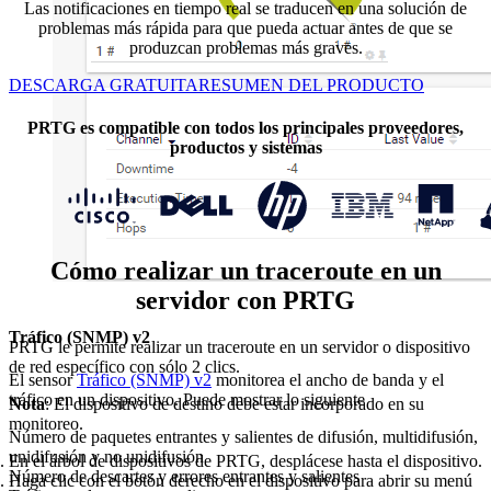
Las notificaciones en tiempo real se traducen en una solución de
problemas más rápida para que pueda actuar antes de que se
produzcan problemas más graves.
DESCARGA GRATUITA
RESUMEN DEL PRODUCTO
PRTG es compatible con todos los principales proveedores,
productos y sistemas
Cómo realizar un traceroute en un
servidor con PRTG
Tráfico (SNMP) v2
PRTG le permite realizar un traceroute en un servidor o dispositivo
de red específico con sólo 2 clics.
El sensor
Tráfico (SNMP) v2
monitorea el ancho de banda y el
tráfico en un dispositivo. Puede mostrar lo siguiente
Nota
: El dispositivo de destino debe estar incorporado en su
monitoreo.
Número de paquetes entrantes y salientes de difusión, multidifusión,
unidifusión y no unidifusión
En el árbol de dispositivos de PRTG, desplácese hasta el dispositivo.
Número de descartes y errores entrantes y salientes
Haga clic con el botón derecho en el dispositivo para abrir su menú