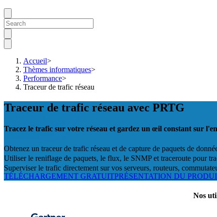
Accueil
>
Thèmes informatiques
>
Performance
>
Traceur de trafic réseau
Traceur de trafic réseau avec PRTG
Tracez le trafic sur votre réseau et gardez un œil constant sur l'
Obtenez un traceur de trafic réseau et de capture de paquets de donné
Utiliser le reniflage de paquets, le flux, le SNMP et traceroute pour trac
Superviser le trafic directement sur vos serveurs, routeurs, commutateu
TÉLÉCHARGEMENT GRATUIT
PRÉSENTATION DU PRODU
Nos uti