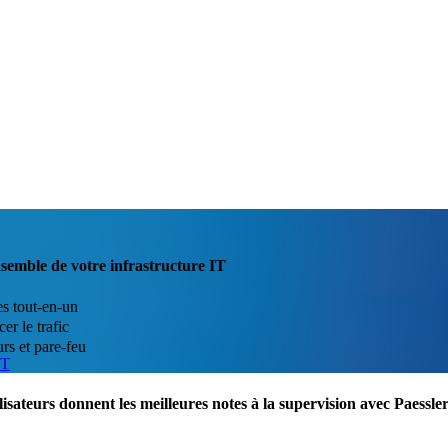
ensemble de votre infrastructure IT
es tout-en-un
er le trafic
rs et pare-feu
IT
lisateurs donnent les meilleures notes à la supervision avec Paess