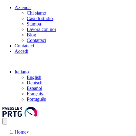
Azienda
Chi siamo
Casi di studio
Stampa
Lavora con noi
Blog
Contattaci
Contattaci
Accedi
Italiano
English
Deutsch
Español
Français
Português
Home
>