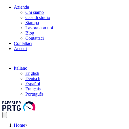
Azienda
Chi siamo
Casi di studio
Stampa
Lavora con noi
Blog
Contattaci
Contattaci
Accedi
Italiano
English
Deutsch
Español
Français
Português
Home
>