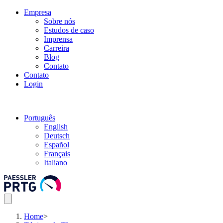
Empresa
Sobre nós
Estudos de caso
Imprensa
Carreira
Blog
Contato
Contato
Login
Português
English
Deutsch
Español
Français
Italiano
Home
>