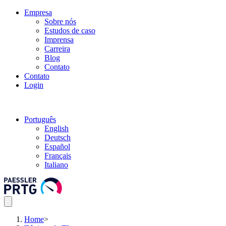
Empresa
Sobre nós
Estudos de caso
Imprensa
Carreira
Blog
Contato
Contato
Login
Português
English
Deutsch
Español
Français
Italiano
Home
>