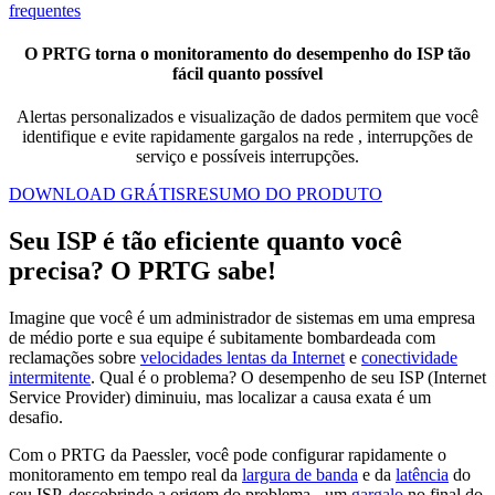
frequentes
O PRTG torna o monitoramento do desempenho do ISP tão
fácil quanto possível
Alertas personalizados e visualização de dados permitem que você
identifique e evite rapidamente gargalos na rede
, interrupções de
serviço e possíveis interrupções.
DOWNLOAD GRÁTIS
RESUMO DO PRODUTO
Seu ISP é tão eficiente quanto você
precisa? O PRTG sabe!
Imagine que você é um administrador de sistemas em uma empresa
de médio porte e sua equipe é subitamente bombardeada com
reclamações sobre
velocidades lentas da Internet
e
conectividade
intermitente
. Qual é o problema? O desempenho de seu ISP (Internet
Service Provider) diminuiu, mas localizar a causa exata é um
desafio.
Com o PRTG da Paessler, você pode configurar rapidamente o
monitoramento em tempo real da
largura de banda
e da
latência
do
seu ISP, descobrindo a origem do problema - um
gargalo
no final do