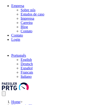
Empresa
Sobre nós
Estudos de caso
Imprensa
Carreira
Blog
Contato
Contato
Login
Português
English
Deutsch
Español
Français
Italiano
Home
>