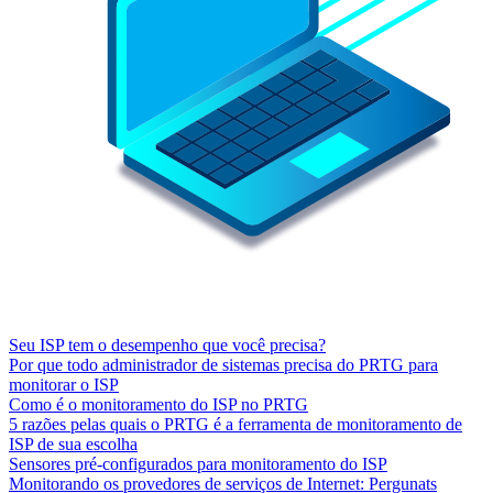
Seu ISP tem o desempenho que você precisa?
Por que todo administrador de sistemas precisa do PRTG para
monitorar o ISP
Como é o monitoramento do ISP no PRTG
5 razões pelas quais o PRTG é a ferramenta de monitoramento de
ISP de sua escolha
Sensores pré-configurados para monitoramento do ISP
Monitorando os provedores de serviços de Internet: Pergunats