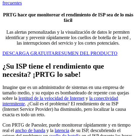
frecuentes
PRTG hace que monitorear el rendimiento de ISP sea de lo más
fácil
Las alertas personalizadas y la visualización de datos le permiten
identificar y prevenir rápidamente los cuellos de botella de la red
,
las interrupciones del servicio y los cortes potenciales.
DESCARGA GRATUITA
RESUMEN DEL PRODUCTO
¿Su ISP tiene el rendimiento que
necesita? ¡PRTG lo sabe!
Imagine que es un administrador de sistemas en una empresa de
tamaño medio, y su equipo es bombardeado de repente con quejas
sobre la
lentitud de la velocidad de Internet
y
la conectividad
intermitente
. ¿Cuál es el problema? El rendimiento de su ISP
(Internet Service Provider) ha disminuido, pero localizar la causa
exacta es todo un reto.
Con PRTG de Paessler, puede monitorear rápidamente y en tiempo
real el
ancho de banda
y la
latencia
de su ISP, descubriendo el
origen del problema: un
cuello de botella
en el ISP durante las horas