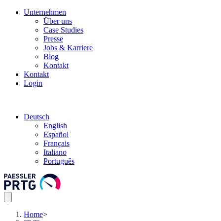
Unternehmen
Über uns
Case Studies
Presse
Jobs & Karriere
Blog
Kontakt
Kontakt
Login
Deutsch
English
Español
Français
Italiano
Português
Home
>