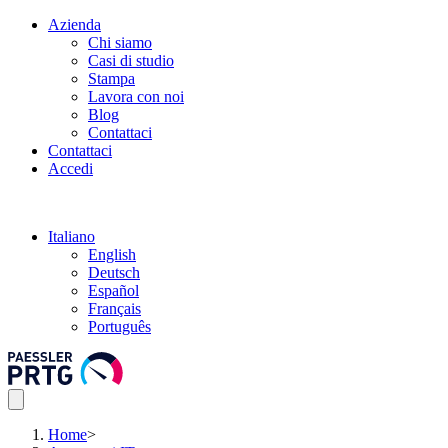
Azienda
Chi siamo
Casi di studio
Stampa
Lavora con noi
Blog
Contattaci
Contattaci
Accedi
Italiano
English
Deutsch
Español
Français
Português
Home
>