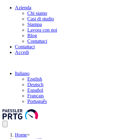
Azienda
Chi siamo
Casi di studio
Stampa
Lavora con noi
Blog
Contattaci
Contattaci
Accedi
Italiano
English
Deutsch
Español
Français
Português
Home
>