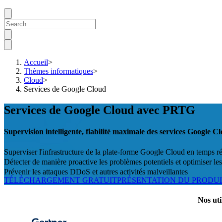
Accueil
>
Thèmes informatiques
>
Cloud
>
Services de Google Cloud
Services de Google Cloud avec PRTG
Supervision intelligente, fiabilité maximale des services Google C
Superviser l'infrastructure de la plate-forme Google Cloud en temps ré
Détecter de manière proactive les problèmes potentiels et optimiser l
Prévenir les attaques DDoS et autres activités malveillantes
TÉLÉCHARGEMENT GRATUIT
PRÉSENTATION DU PRODU
Nos uti