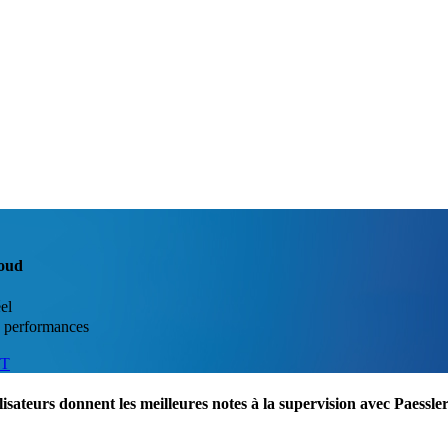
loud
el
es performances
IT
lisateurs donnent les meilleures notes à la supervision avec Paess