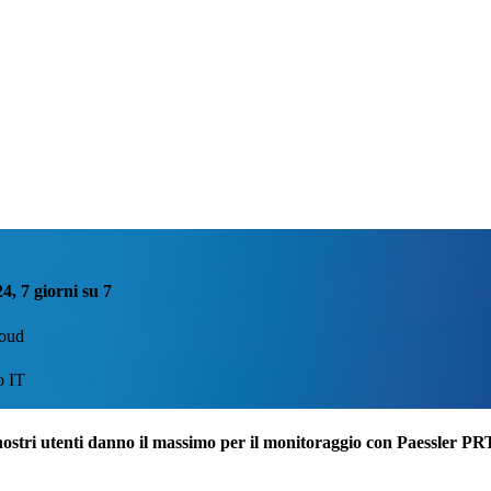
4, 7 giorni su 7
loud
o IT
nostri utenti danno il massimo per il monitoraggio con Paessler P