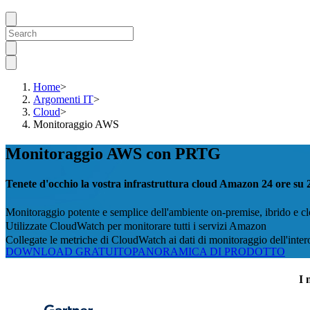
Home
>
Argomenti IT
>
Cloud
>
Monitoraggio AWS
Monitoraggio AWS con PRTG
Tenete d'occhio la vostra infrastruttura cloud Amazon 24 ore su 2
Monitoraggio potente e semplice dell'ambiente on-premise, ibrido e c
Utilizzate CloudWatch per monitorare tutti i servizi Amazon
Collegate le metriche di CloudWatch ai dati di monitoraggio dell'inter
DOWNLOAD GRATUITO
PANORAMICA DI PRODOTTO
I 