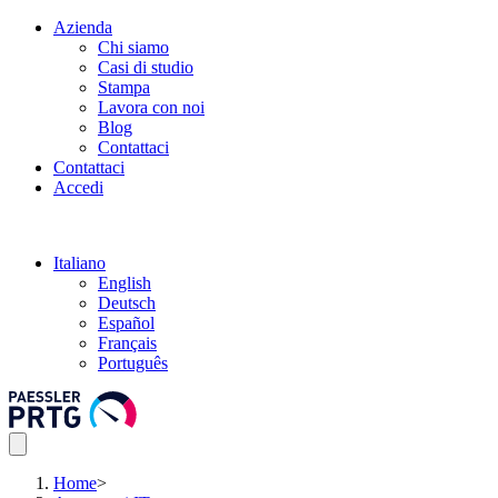
Azienda
Chi siamo
Casi di studio
Stampa
Lavora con noi
Blog
Contattaci
Contattaci
Accedi
Italiano
English
Deutsch
Español
Français
Português
Home
>