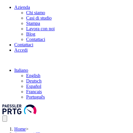
Azienda
Chi siamo
Casi di studio
Stampa
Lavora con noi
Blog
Contattaci
Contattaci
Accedi
Italiano
English
Deutsch
Español
Français
Português
Home
>