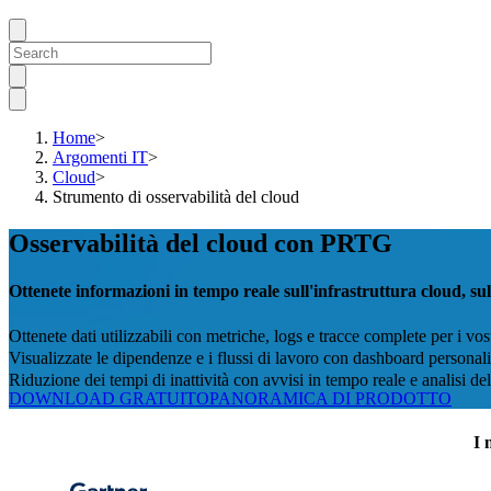
Home
>
Argomenti IT
>
Cloud
>
Strumento di osservabilità del cloud
Osservabilità del cloud con PRTG
Ottenete informazioni in tempo reale sull'infrastruttura cloud, sul
Ottenete dati utilizzabili con metriche, logs e tracce complete per i vo
Visualizzate le dipendenze e i flussi di lavoro con dashboard personali
Riduzione dei tempi di inattività con avvisi in tempo reale e analisi del
DOWNLOAD GRATUITO
PANORAMICA DI PRODOTTO
I 