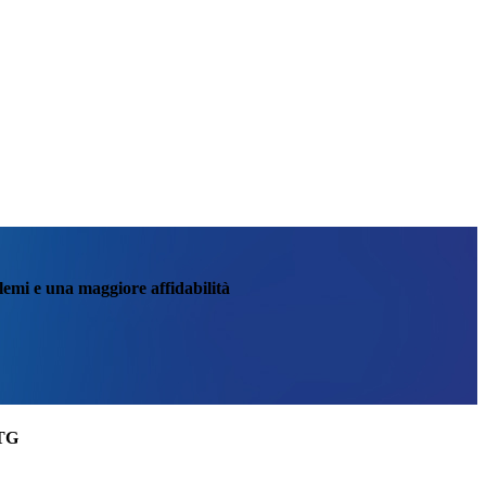
blemi e una maggiore affidabilità
RTG