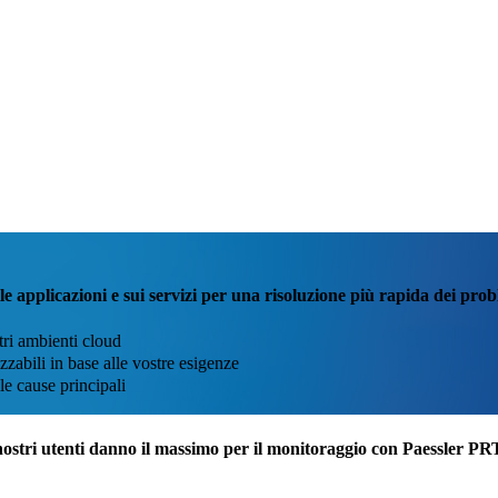
le applicazioni e sui servizi per una risoluzione più rapida dei pro
stri ambienti cloud
zzabili in base alle vostre esigenze
le cause principali
nostri utenti danno il massimo per il monitoraggio con Paessler P