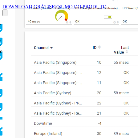
DOWNLOAD GRÁTIS
RESUMO DO PRODUTO
s
o
e
 o