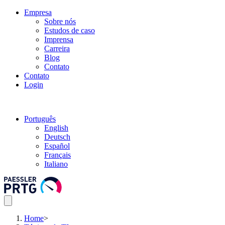
Empresa
Sobre nós
Estudos de caso
Imprensa
Carreira
Blog
Contato
Contato
Login
Português
English
Deutsch
Español
Français
Italiano
Home
>