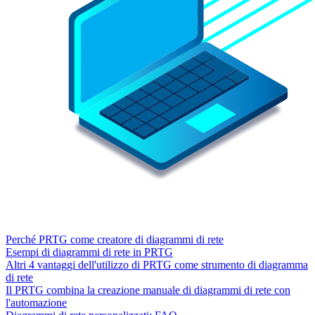
Perché PRTG come creatore di diagrammi di rete
Esempi di diagrammi di rete in PRTG
Altri 4 vantaggi dell'utilizzo di PRTG come strumento di diagramma
di rete
Il PRTG combina la creazione manuale di diagrammi di rete con
l'automazione