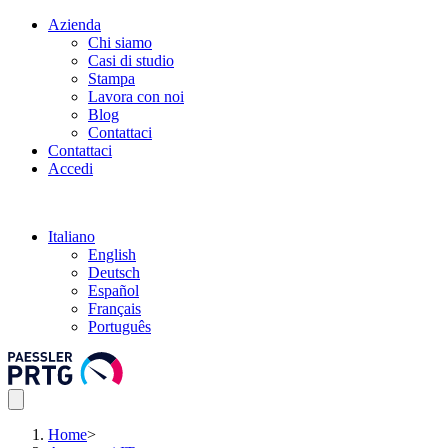
Azienda
Chi siamo
Casi di studio
Stampa
Lavora con noi
Blog
Contattaci
Contattaci
Accedi
Italiano
English
Deutsch
Español
Français
Português
Home
>