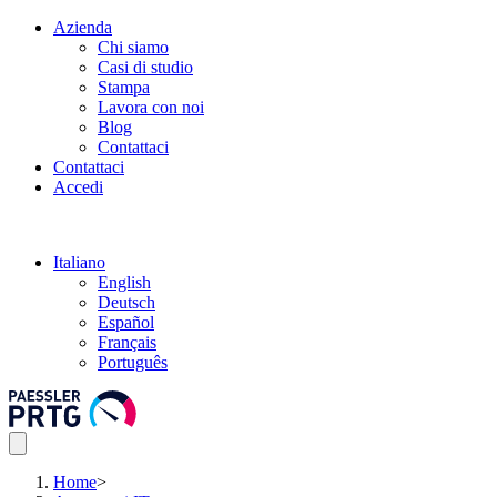
Azienda
Chi siamo
Casi di studio
Stampa
Lavora con noi
Blog
Contattaci
Contattaci
Accedi
Italiano
English
Deutsch
Español
Français
Português
Home
>