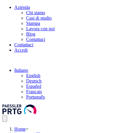
Azienda
Chi siamo
Casi di studio
Stampa
Lavora con noi
Blog
Contattaci
Contattaci
Accedi
Italiano
English
Deutsch
Español
Français
Português
Home
>