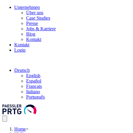
Unternehmen
Über uns
Case Studies
Presse
Jobs & Karriere
Blog
Kontakt
Kontakt
Login
Deutsch
English
Español
Français
Italiano
Português
Home
>