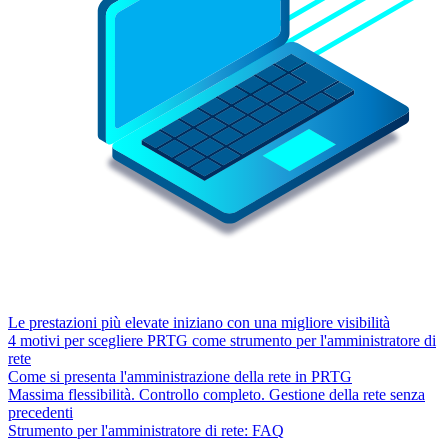
Le prestazioni più elevate iniziano con una migliore visibilità
4 motivi per scegliere PRTG come strumento per l'amministratore di
rete
Come si presenta l'amministrazione della rete in PRTG
Massima flessibilità. Controllo completo. Gestione della rete senza
precedenti
Strumento per l'amministratore di rete: FAQ