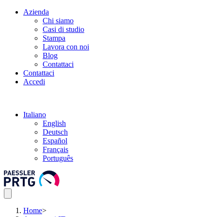
Azienda
Chi siamo
Casi di studio
Stampa
Lavora con noi
Blog
Contattaci
Contattaci
Accedi
Italiano
English
Deutsch
Español
Français
Português
Home
>