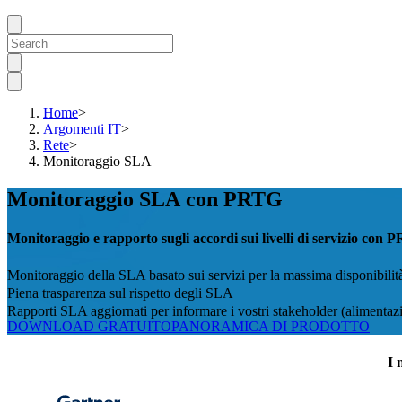
Home
>
Argomenti IT
>
Rete
>
Monitoraggio SLA
Monitoraggio SLA con PRTG
Monitoraggio e rapporto sugli accordi sui livelli di servizio 
Monitoraggio della SLA basato sui servizi per la massima disponibilit
Piena trasparenza sul rispetto degli SLA
Rapporti SLA aggiornati per informare i vostri stakeholder (alimentazio
DOWNLOAD GRATUITO
PANORAMICA DI PRODOTTO
I 