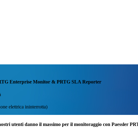
con PRTG Enterprise Monitor & PRTG SLA Reporter
à
ne elettrica ininterrotta)
nostri utenti danno il massimo per il monitoraggio con Paessler P